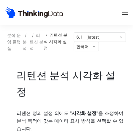
분석·운
/
/
리
/
리텐션 분
6.1 （latest）
영 플랫
분
텐션 분
석 시각화 설
한국어
폼
석
석
정
리텐션 분석 시각화 설
정
리텐션 정의 설정 외에도
"시각화 설정"
을 조정하여
분석 목적에 맞는 데이터 표시 방식을 선택할 수 있
습니다.