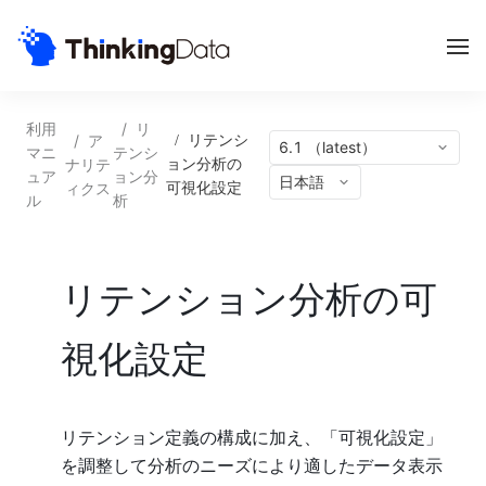
利用
/
リ
/
ア
/
リテンシ
6.1 （latest）
マニ
テンシ
ナリテ
ョン分析の
ュア
ョン分
日本語
ィクス
可視化設定
ル
析
リテンション分析の可
視化設定
リテンション定義の構成に加え、「可視化設定」
を調整して分析のニーズにより適したデータ表示