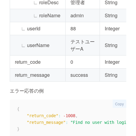
∟
roleDesc
管理者
String
∟
roleName
admin
String
∟
userId
88
Integer
テストユー
∟
userName
String
ザーA
return_code
0
Integer
return_message
success
String
エラー応答の例
Copy
{
"return_code"
:
-1008
,
"return_message"
:
"Find no user with loginNam
}