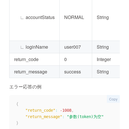
∟
accountStatus
NORMAL
String
∟
loginName
user007
String
return_code
0
Integer
return_message
success
String
エラー応答の例
Copy
{
"return_code"
:
-1008
,
"return_message"
:
"参数(token)为空"
}