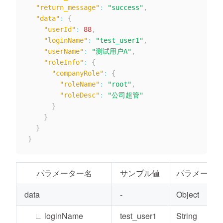
"return_message"
:
"success"
,
"data"
:
{
"userId"
:
88
,
"loginName"
:
"test_user1"
,
"userName"
:
"测试用户A"
,
"roleInfo"
:
{
"companyRole"
:
{
"roleName"
:
"root"
,
"roleDesc"
:
"公司超管"
}
}
}
}
パラメーター名
サンプル値
パラメータ
data
-
Object
∟
loginName
test_user1
String