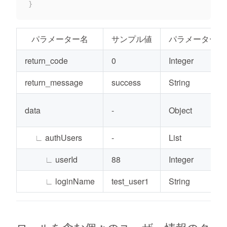
}
パラメーター名
サンプル値
パラメーターの
return_code
0
Integer
return_message
success
String
data
-
Object
∟
authUsers
-
List
∟
userId
88
Integer
∟
loginName
test_user1
String