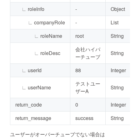
∟
roleInfo
-
Object
∟
companyRole
-
List
∟
roleName
root
String
会社ハイパ
∟
roleDesc
String
ーチューブ
∟
userId
88
Integer
テストユー
∟
userName
String
ザーA
return_code
0
Integer
return_message
success
String
ユーザーがオーバーチューブでない場合は