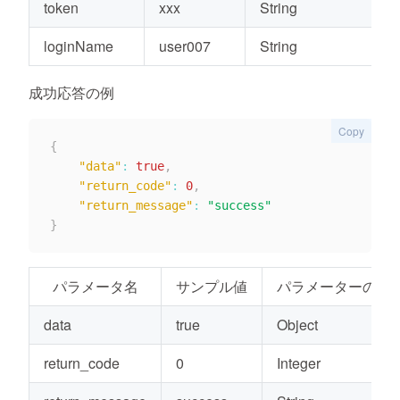
token
xxx
String
loginName
user007
String
成功応答の例
Copy
{
"data"
:
true
,
"return_code"
:
0
,
"return_message"
:
"success"
}
パラメータ名
サンプル値
パラメーターの種
data
true
Object
return_code
0
Integer