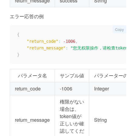
return_message
success
String
エラー応答の例
Copy
{
"return_code"
:
-1006
,
"return_message"
:
"您无权限操作，请检查token值
}
パラメータ名
サンプル値
パラメーターの種
return_code
-1006
Integer
権限がない
場合は、
token値が
return_message
String
正しいか確
認してくだ