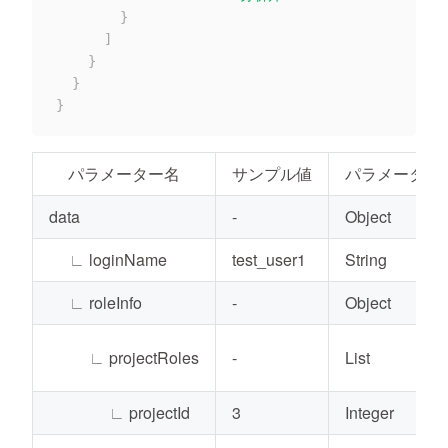
}
]
}
}
}
パラメーター名
サンプル値
パラメーター
data
-
Object
∟
loginName
test_user1
String
∟
roleInfo
-
Object
∟
projectRoles
-
List
∟
projectId
3
Integer