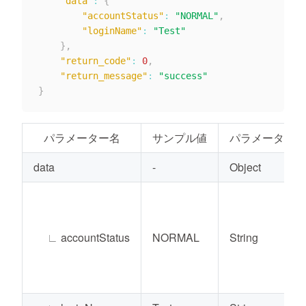
"data"
:
{
"accountStatus"
:
"NORMAL"
,
"loginName"
:
"Test"
}
,
"return_code"
:
0
,
"return_message"
:
"success"
}
パラメーター名
サンプル値
パラメーターの
data
-
Object
∟
accountStatus
NORMAL
String