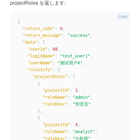
projectRoles を返します:
Copy
{
"return_code"
:
0
,
"return_message"
:
"success"
,
"data"
:
{
"userId"
:
88
,
"loginName"
:
"test_user1"
,
"userName"
:
"测试用户A"
,
"roleInfo"
:
{
"projectRoles"
:
[
{
"projectId"
:
3
,
"roleName"
:
"admin"
,
"roleDesc"
:
"管理员"
}
,
{
"projectId"
:
4
,
"roleName"
:
"analyst"
,
"roleDesc"
:
"分析师"