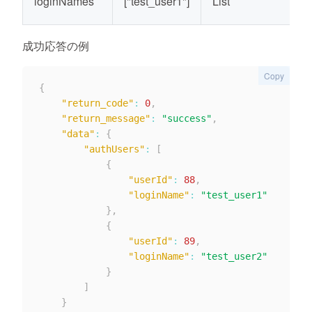
loginNames
["test_user1"]
List
成功応答の例
Copy
{
"return_code"
:
0
,
"return_message"
:
"success"
,
"data"
:
{
"authUsers"
:
[
{
"userId"
:
88
,
"loginName"
:
"test_user1"
}
,
{
"userId"
:
89
,
"loginName"
:
"test_user2"
}
]
}