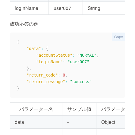
loginName
user007
String
成功応答の例
Copy
{
"data"
:
{
"accountStatus"
:
"NORMAL"
,
"loginName"
:
"user007"
}
,
"return_code"
:
0
,
"return_message"
:
"success"
}
パラメーター名
サンプル値
パラメーターの
data
-
Object