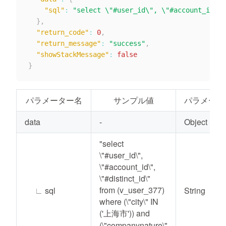
"sql"
:
"select \"#user_id\", \"#account_id\
}
,
"return_code"
:
0
,
"return_message"
:
"success"
,
"showStackMessage"
:
false
}
パラメーター名
サンプル値
パラメータ
data
-
Object
"select
\"#user_id\",
\"#account_id\",
\"#distinct_id\"
from (v_user_377)
∟
sql
String
where (\"city\" IN
('上海市')) and
(\"companynature\"