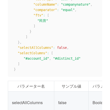
"columnName"
:
"companynature"
,
"comparator"
:
"equal"
,
"ftv"
:
[
"民营"
]
}
]
}
,
"selectAllColumns"
:
false
,
"selectColumns"
:
[
"#account_id"
,
"#distinct_id"
]
}
パラメーター名
サンプル値
パラメー
selectAllColumns
false
Boolean