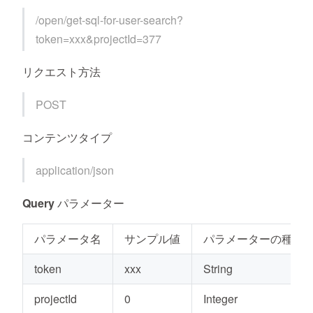
/open/get-sql-for-user-search?
token=xxx&projectId=377
リクエスト方法
POST
コンテンツタイプ
application/json
Query パラメーター
パラメータ名
サンプル値
パラメーターの種類
token
xxx
String
projectId
0
Integer