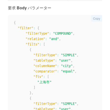
要求 Body パラメーター
Copy
{
"filter"
:
{
"filterType"
:
"COMPOUND"
,
"relation"
:
"and"
,
"filts"
:
[
{
"filterType"
:
"SIMPLE"
,
"tableType"
:
"user"
,
"columnName"
:
"city"
,
"comparator"
:
"equal"
,
"ftv"
:
[
"上海市"
]
}
,
{
"filterType"
:
"SIMPLE"
,
"tableType"
:
"user"
,