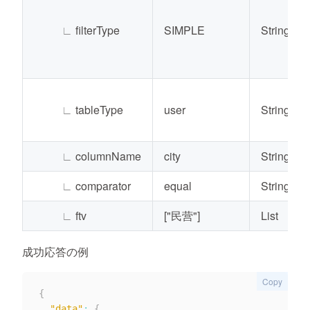
∟
filterType
SIMPLE
String
∟
tableType
user
String
∟
columnName
city
String
∟
comparator
equal
String
∟
ftv
["民营"]
List
成功応答の例
Copy
{
"data"
:
{