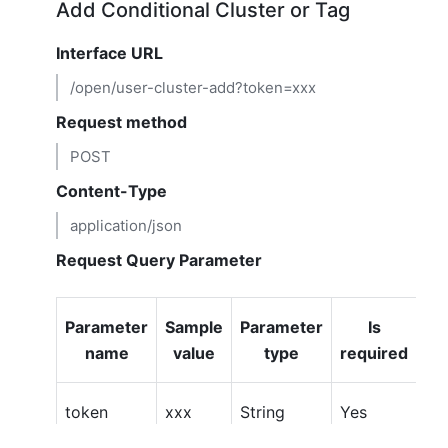
Add Conditional Cluster or Tag
Interface URL
/open/user-cluster-add
?token=xxx
Request method
POST
Content-Type
application/json
Request Query Parameter
Parameter
Sample
Parameter
Is
Pa
name
value
type
required
de
token
xxx
String
Yes
to