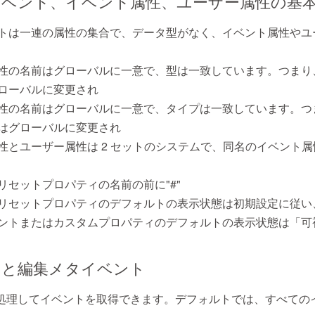
メタイベント、イベント属性、ユーザー属性の基
トは一連の属性の集合で、データ型がなく、イベント属性やユ
性の名前はグローバルに一意で、型は一致しています。つまり
ローバルに変更され
性の名前はグローバルに一意で、タイプは一致しています。つ
はグローバルに変更され
性とユーザー属性は 2 セットのシステムで、同名のイベント
リセットプロパティの名前の前に"#"
リセットプロパティのデフォルトの表示状態は初期設定に従い
ントまたはカスタムプロパティのデフォルトの表示状態は「可
エリと編集メタイベント
処理してイベントを取得できます。デフォルトでは、すべての