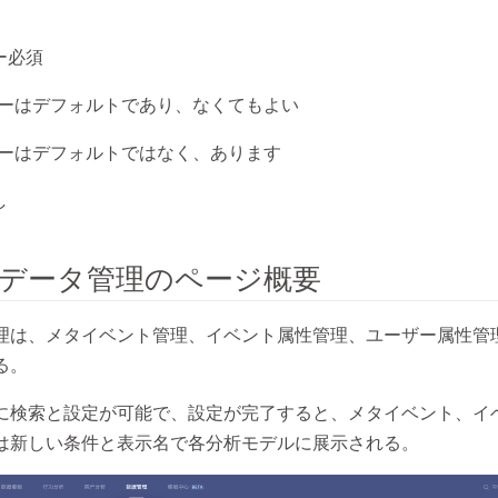
ー必須
ターはデフォルトであり、なくてもよい
ターはデフォルトではなく、あります
し
メタデータ管理のページ概要
理は、メタイベント管理、イベント属性管理、ユーザー属性管理の
る。
に検索と設定が可能で、設定が完了すると、メタイベント、イ
は新しい条件と表示名で各分析モデルに展示される。