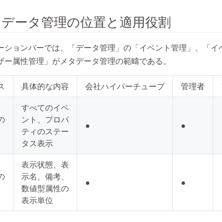
タデータ管理の位置と適用役割
ーションバーでは、「データ管理」の「イベント管理」、「イ
ザー属性管理」がメタデータ管理の範疇である。
ス
具体的な内容
会社ハイパーチューブ
管理者
すべてのイベ
の
ント、プロパ
●
●
ティのステー
タス表示
表示状態、表
の
示名、備考、
●
●
数値型属性の
表示単位