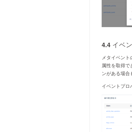
4.4 イ
メタイベント
属性を取得で
ンがある場合
イベントプロ