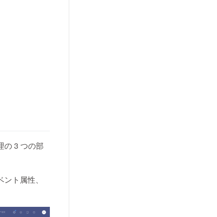
 3 つの部
ベント属性、