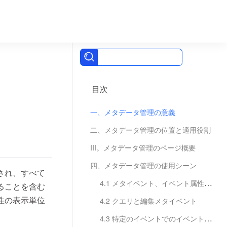
目次
一、メタデータ管理の意義
二、メタデータ管理の位置と適用役割
III。メタデータ管理のページ概要
四、メタデータ管理の使用シーン
され、すべて
4.1 メタイベント、イベント属性、ユーザー属性の基本的な要求
ることを含む
性の表示単位
4.2 クエリと編集メタイベント
4.3 特定のイベントでのイベントプロパティのクエリと編集