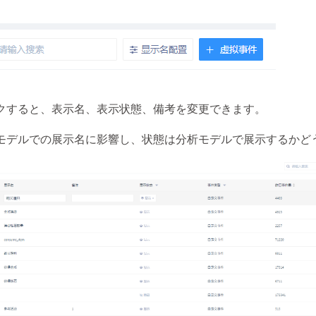
クすると、表示名、表示状態、備考を変更できます。
モデルでの展示名に影響し、状態は分析モデルで展示するかど