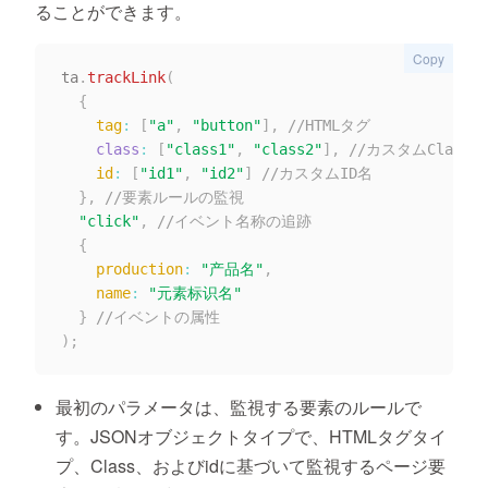
ることができます。
Copy
ta
.
trackLink
(
{
tag
:
[
"a"
,
"button"
]
,
//HTMLタグ
class
:
[
"class1"
,
"class2"
]
,
//カスタムClass
id
:
[
"id1"
,
"id2"
]
//カスタムID名
}
,
//要素ルールの監視
"click"
,
//イベント名称の追跡
{
production
:
"产品名"
,
name
:
"元素标识名"
}
//イベントの属性
)
;
最初のパラメータは、監視する要素のルールで
す。JSONオブジェクトタイプで、HTMLタグタイ
プ、Class、およびidに基づいて監視するページ要