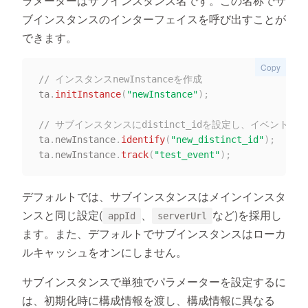
ラメーターはサブインスタンス名です。この名称でサ
ブインスタンスのインターフェイスを呼び出すことが
できます。
Copy
// インスタンスnewInstanceを作成
ta
.
initInstance
(
"newInstance"
)
;
// サブインスタンスにdistinct_idを設定し、イベントtest
ta
.
newInstance
.
identify
(
"new_distinct_id"
)
;
ta
.
newInstance
.
track
(
"test_event"
)
;
デフォルトでは、サブインスタンスはメインインスタ
ンスと同じ設定(
、
など)を採用し
appId
serverUrl
ます。また、デフォルトでサブインスタンスはローカ
ルキャッシュをオンにしません。
サブインスタンスで単独でパラメーターを設定するに
は、初期化時に構成情報を渡し、構成情報に異なる