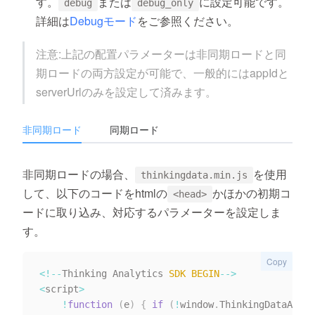
す。
または
に設定可能です。
debug
debug_only
詳細は
Debugモード
をご参照ください。
注意:上記の配置パラメーターは非同期ロードと同
期ロードの両方設定が可能で、一般的にはappIdと
serverUrlのみを設定して済みます。
非同期ロード
同期ロード
非同期ロードの場合、
を使用
thinkingdata.min.js
して、以下のコードをhtmlの
かほかの初期コ
<head>
ードに取り込み、対応するパラメーターを設定しま
す。
Copy
<
!
--
Thinking Analytics 
SDK
BEGIN
--
>
<
script
>
!
function
(
e
)
{
if
(
!
window
.
ThinkingDataAnaly