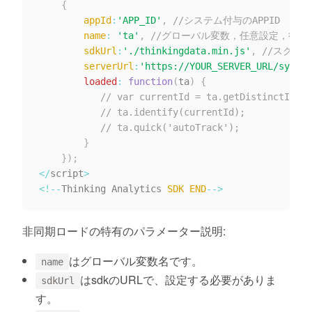
{
appId
:
'APP_ID'
,
//システム付与のAPPID
name
:
'ta'
,
//グローバル変数，任意設定，後続
sdkUrl
:
'./thinkingdata.min.js'
,
//スクリプ
serverUrl
:
'https://YOUR_SERVER_URL/sync_j
loaded
:
function
(
ta
)
{
// var currentId = ta.getDistinctId();
// ta.identify(currentId);
// ta.quick('autoTrack');
}
}
)
;
<
/
script
>
<
!
--
Thinking Analytics 
SDK
END
--
>
非同期ロードの特有のパラメーター説明:
はグローバル変数名です。
name
はsdkのURLで、設定する必要がありま
sdkUrl
す。