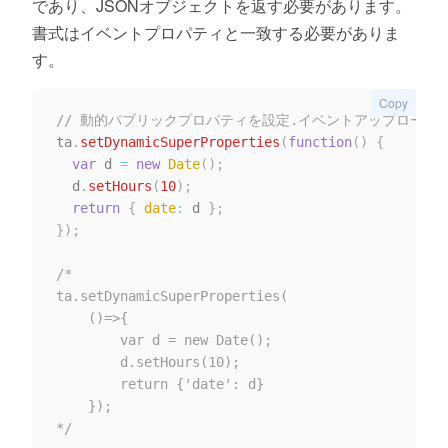
であり、JSONオブジェクトを返す必要があります。
書式はイベントプロパティと一致する必要がありま
す。
Copy
// 動的パブリックプロパティを設定.イベントアップロード
ta
.
setDynamicSuperProperties
(
function
(
)
{
var
 d 
=
new
Date
(
)
;
  d
.
setHours
(
10
)
;
return
{
date
:
 d 
}
;
}
)
;
/*  

ta.setDynamicSuperProperties(

    ()=>{

        var d = new Date();

        d.setHours(10); 

        return {'date': d}

    });

*/