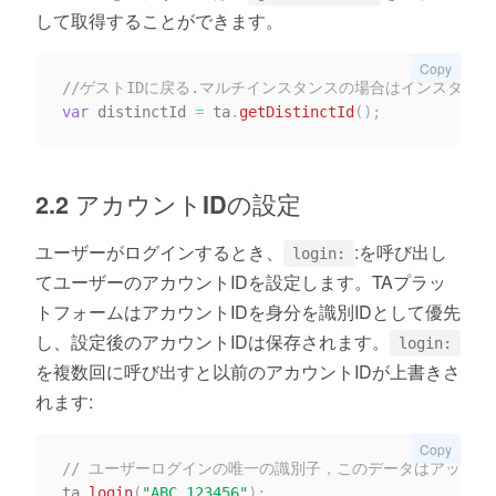
して取得することができます。
Copy
//ゲストIDに戻る.マルチインスタンスの場合はインスタンス
var
 distinctId 
=
 ta
.
getDistinctId
(
)
;
2.2 アカウントIDの設定
ユーザーがログインするとき、
:を呼び出し
login:
てユーザーのアカウントIDを設定します。TAプラッ
トフォームはアカウントIDを身分を識別IDとして優先
し、設定後のアカウントIDは保存されます。
login:
を複数回に呼び出すと以前のアカウントIDが上書きさ
れます:
Copy
// ユーザーログインの唯一の識別子，このデータはアップロードデータの
ta
.
login
(
"ABC_123456"
)
;