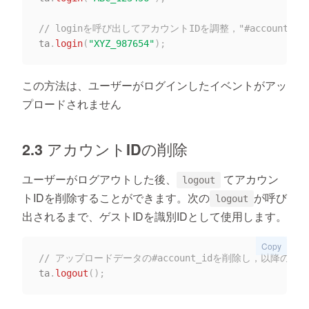
// loginを呼び出してアカウントIDを調整，"#account_id" 
ta
.
login
(
"XYZ_987654"
)
;
この方法は、ユーザーがログインしたイベント
が
アッ
プロードされません
2.3 アカウントIDの削除
ユーザーがログアウトした後、
てアカウン
logout
トIDを削除することができます。次の
が呼び
logout
出されるまで、ゲストIDを識別IDとして使用します。
Copy
// アップロードデータの#account_idを削除し，以降のデータ
ta
.
logout
(
)
;