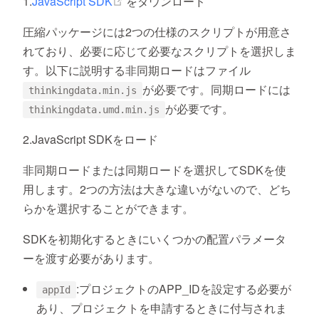
(opens new window)
1.
JavaScript SDK
をダウンロード
圧縮パッケージには2つの仕様のスクリプトが用意さ
れており、必要に応じて必要なスクリプトを選択しま
す。以下に説明する非同期ロードはファイル
が必要です。同期ロードには
thinkingdata.min.js
が必要です。
thinkingdata.umd.min.js
2.JavaScript SDKをロード
非同期ロードまたは同期ロードを選択してSDKを使
用します。2つの方法は大きな違いがないので、どち
らかを選択することができます。
SDKを初期化するときにいくつかの配置パラメータ
ーを渡す必要があります。
:プロジェクトのAPP_IDを設定する必要が
appId
あり、プロジェクトを申請するときに付与されま