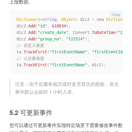
上报数据。
Copy
Dictionary
<
string
,
 Object
>
 dic2 
=
new
Dictionary
<
dic2
.
Add
(
"id"
,
618834
)
;
dic2
.
Add
(
"create_date"
,
 Convert
.
ToDateTime
(
"2019-
dic2
.
Add
(
"group_no"
,
"T22514"
)
;
// 自定义维度
ta
.
TrackFirst
(
"firstEventName"
,
"firstEventId"
,
 d
// 以设备维度
ta
.
TrackFirst
(
"firstEventName"
,
 dic2
)
;
注意：由于在服务端完成对是否首次的校验，首次
事件默认会延时 1 小时入库。
5.2 可更新事件
您可以通过可更新事件实现特定场景下需要修改事件数