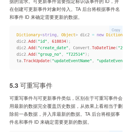
据的需求。可更新事件需要指定标识该事件的 ID，并
在创建可更新事件对象时传入。TA 后台将根据事件名
和事件 ID 来确定需要更新的数据。
Copy
Dictionary
<
string
,
 Object
>
 dic2 
=
new
Dictionary
<
dic2
.
Add
(
"id"
,
618834
)
;
dic2
.
Add
(
"create_date"
,
 Convert
.
ToDateTime
(
"2019-
dic2
.
Add
(
"group_no"
,
"T22514"
)
;
ta
.
TrackUpdate
(
"updateEventName"
,
"updateEventId"
5.3 可重写事件
可重写事件与可更新事件类似，区别在于可重写事件会
用最新的数据完全覆盖历史数据，从效果上看相当于删
除前一条数据，并入库最新的数据。TA 后台将根据事
件名和事件 ID 来确定需要更新的数据。