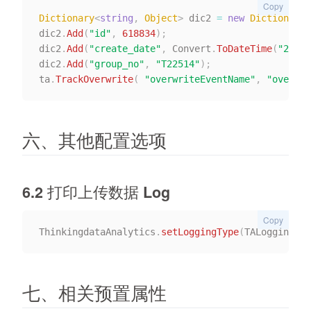
Copy
Dictionary
<
string
,
 Object
>
 dic2 
=
new
Dictionary
<
dic2
.
Add
(
"id"
,
618834
)
;
dic2
.
Add
(
"create_date"
,
 Convert
.
ToDateTime
(
"2019-
dic2
.
Add
(
"group_no"
,
"T22514"
)
;
ta
.
TrackOverwrite
(
"overwriteEventName"
,
"overwri
六、其他配置选项
6.2 打印上传数据 Log
Copy
ThinkingdataAnalytics
.
setLoggingType
(
TALogging
.
TA
七、相关预置属性