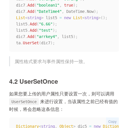
dic7
.
Add
(
"boolean1"
,
true
)
;
dic7
.
Add
(
"DateTime4"
,
 DateTime
.
Now
)
;
List
<
string
>
 list5 
=
new
List
<
string
>
(
)
;
list5
.
Add
(
"6.66"
)
;
list5
.
Add
(
"test"
)
;
dic7
.
Add
(
"arrkey4"
,
 list5
)
;
ta
.
UserSet
(
dic7
)
;
属性格式要求与事件属性保持一致。
4.2 UserSetOnce
如果您要上传的用户属性只要设置一次，则可以调用
来进行设置，当该属性之前已经有值的
UserSetOnce
时候，将会忽略这条信息：
Copy
Dictionary
<
string
,
 Object
>
 dic5 
=
new
Dictionary
<