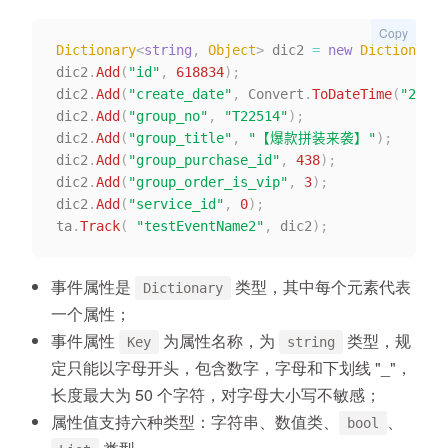
Copy
Dictionary
<
string
,
 Object
>
 dic2 
=
new
Dictionary
<
dic2
.
Add
(
"id"
,
618834
)
;
dic2
.
Add
(
"create_date"
,
 Convert
.
ToDateTime
(
"2019-
dic2
.
Add
(
"group_no"
,
"T22514"
)
;
dic2
.
Add
(
"group_title"
,
"【爆款拼装来袭】"
)
;
dic2
.
Add
(
"group_purchase_id"
,
438
)
;
dic2
.
Add
(
"group_order_is_vip"
,
3
)
;
dic2
.
Add
(
"service_id"
,
0
)
;
ta
.
Track
(
"testEventName2"
,
 dic2
)
;
事件属性是
类型，其中每个元素代表
Dictionary
一个属性；
事件属性
为属性名称，为
类型，规
Key
string
定只能以字母开头，包含数字，字母和下划线 "_"，
长度最大为 50 个字符，对字母大小写不敏感；
属性值支持六种类型：字符串、数值类、
、
bool