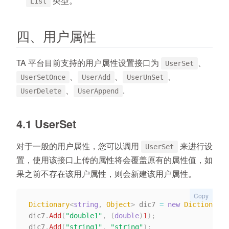
类型。
List
四、用户属性
TA 平台目前支持的用户属性设置接口为
、
UserSet
、
、
、
UserSetOnce
UserAdd
UserUnSet
、
.
UserDelete
UserAppend
4.1 UserSet
对于一般的用户属性，您可以调用
来进行设
UserSet
置，使用该接口上传的属性将会覆盖原有的属性值，如
果之前不存在该用户属性，则会新建该用户属性。
Copy
Dictionary
<
string
,
 Object
>
 dic7 
=
new
Dictionary
<
dic7
.
Add
(
"double1"
,
(
double
)
1
)
;
dic7
.
Add
(
"string1"
,
"string"
)
;