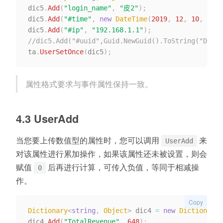
dic5
.
Add
(
"login_name"
,
"皮2"
)
;
dic5
.
Add
(
"#time"
,
new
DateTime
(
2019
,
12
,
10
,
15
,
dic5
.
Add
(
"#ip"
,
"192.168.1.1"
)
;
//dic5.Add("#uuid",Guid.NewGuid().ToString
ta
.
UserSetOnce
(
dic5
)
;
属性格式要求与事件属性保持一致。
4.3 UserAdd
当您要上传数值型的属性时，您可以调用
来
UserAdd
对该属性进行累加操作，如果该属性还未被设置，则会
赋值
后再进行计算，可传入负值，等同于相减操
0
作。
Copy
Dictionary
<
string
,
 Object
>
 dic4 
=
new
Dictionary
<
dic4
.
Add
(
"TotalRevenue"
,
648
)
;