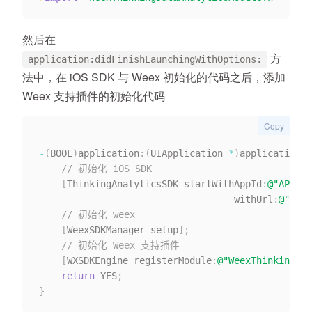
然后在
方
application:didFinishLaunchingWithOptions:
法中，在 iOS SDK 与 Weex 初始化的代码之后，添加
Weex 支持插件的初始化代码
Copy
-
(
BOOL
)
application
:
(
UIApplication 
*
)
application d
// 初始化 iOS SDK
[
ThinkingAnalyticsSDK startWithAppId
:
@"APP_ID
                                   withUrl
:
@"SERV
// 初始化 weex
[
WeexSDKManager setup
]
;
// 初始化 Weex 支持插件
[
WXSDKEngine registerModule
:
@"WeexThinkingDat
return
 YES
;
}