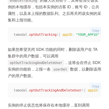
的最大区别在于，其将会清空该实
enableTracking
例的本地缓存，包括本实例的访客 ID，账号 ID，公共
属性，以及未上报的数据队列。之后再关闭该实例的采
集和上报功能。
Copy
tamodal
.
optOutTracking
(
{
appID
:
"YOUR_APPID"
}
)
;
如果您希望关闭 SDK 功能的同时，删除该用户在 TA
集群中的用户数据，可以调用
，这将会在停止 SDK
optOutTrackingAndDeleteUser
实例的功能前，上报一条
数据，以删除该用
userDel
户的用户数据。
Copy
tamodal
.
optOutTrackingAndDeleteUser
(
{
appID
:
"YOU
实例的停止状态也将保存在本地缓存，直到调用