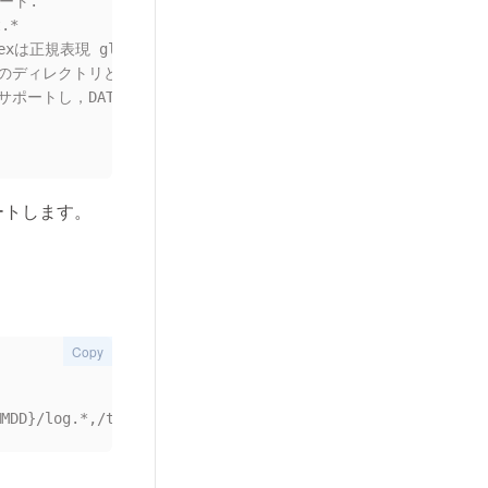
ト.

.*

gexは正規表現 globはワイルドカード.

階層のディレクトリとファイル名のあいまいマッチングのみサポート.

ポートし，DATE{}形式のマッチングをサポートしない.

ートします。
Copy