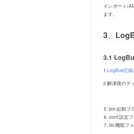
インポート(A
ます。
3、Lo
3.1 Lo
1.
LogBus圧
2.解凍後のデ
bin:起動
conf:設
lib:機能フ