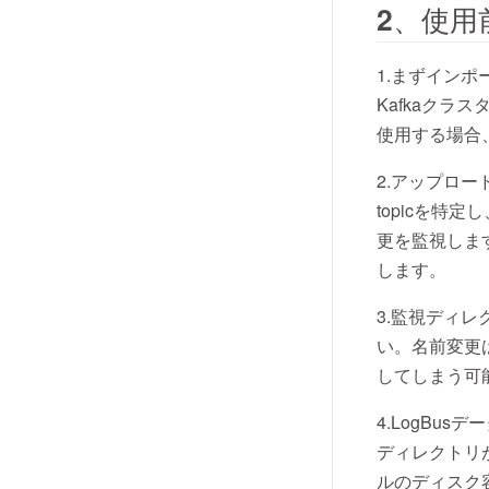
2、使用
1.まずインポ
Kafkaクラ
使用する場合
2.アップロー
topicを特
更を監視します
します。
3.監視ディ
い。名前変更
してしまう可
4.LogBu
ディレクトリ
ルのディスク