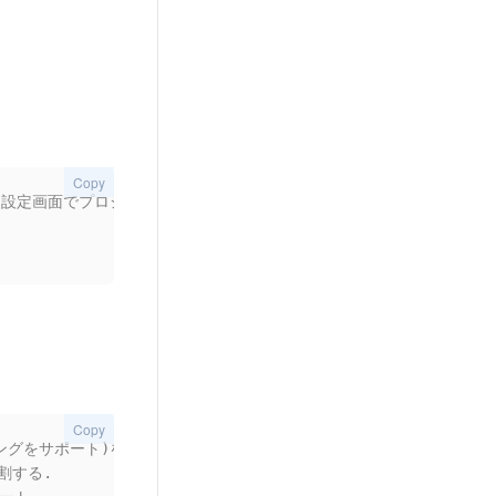
Copy
ト設定画面でプロジェクトのAPPIDを取得して入力する.複数のAPPIDは",
Copy
ングをサポート)を読み込む. 読み取り権限が必須.

する.
