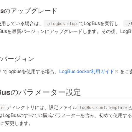
gBusのアップグレード
降を使用している場合は、
でLogBusを実行し、
./logbus stop
./
gBusを最新バージョンにアップグレードします。その後、LogB
kerバージョン
(open
テナでlogbusを使用する場合、
LogBus docker利用ガイド
をご
gBusのパラメーター設定
ディレクトリには、設定ファイル
nf
logBus.conf.Template
はLogBusのすべての構成パラメーターを含み、初めて使用す
に変更します。