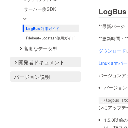
サーバー側SDK
LogBu
**最新バージョン
LogBus 利用ガイド
**更新時間：**2
Filebeat+Logstash使用ガイド
高度なデータ型
ダウンロード
開発者ドキュメント
Linux ar
バージョンア
バージョン説明
バージョン1.
./logbus st
ンにアップデ
1.5.0
は、TAス