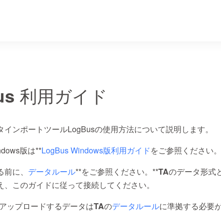
Bus 利用ガイド
タインポートツールLogBusの使用方法について説明します。
indows版は**
LogBus Windows版利用ガイド
をご参照ください
る前に、
データルール
**をご参照ください。**
TAのデータ形式
え、このガイドに従って接続してください。
**でアップロードするデータはTAの
データルール
に準拠する必要