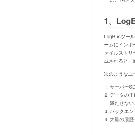
1、Log
LogBus
ームにインポ
ァイルストリ
成されると、
次のようなユ
サーバーS
データの正
満たせない
バックエン
大量の履歴