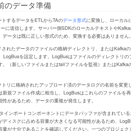
前のデータ準備
ートするデータをETLからTAの
データ形式
に変換し、ローカル
スターに送信します。サーバー側SDKのローカルテキストやKafkaのc
、データは既に正しい形式のため、変換する必要はありません
ドされたデータのファイルの格納ディレクトリ、またはKafka
定し、LogBusを設定します。LogBusはファイルのディレクトリ
。（新しいファイルまたはtailファイルを監視）またはKafk
レクトリに格納されたアップロード済のデータログの名前を変更
は新規ファイル作成に相当し、LogBusはこれらのファイルを
能性があるため、データの重複が発生します。
sデータインポートコンポーネントにデータバッファが含まれているた
がディスクに占める容量が大きくなる可能性があるため、LogB
容量が十分であることを確認してください。一つのプロジェク