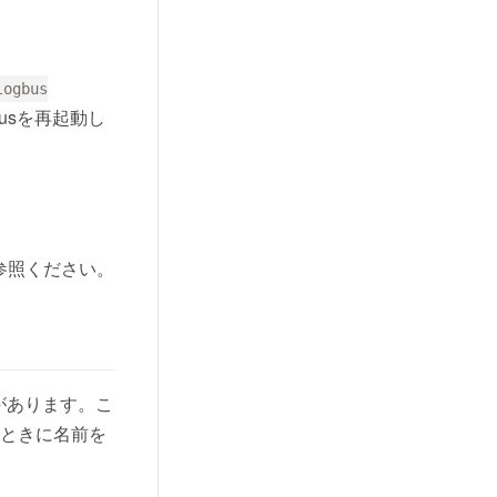
logbus
usを再起動し
s new window)
参照ください。
があります。こ
るときに名前を