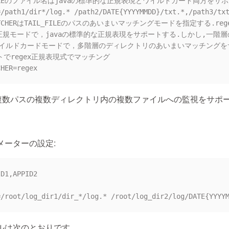
_FILEのファイル名はjavaの標準的な正規表現とワイルドカード両方をサポー
/path1/dir*/log.* /path2/DATE{YYYYMMDD}/txt.*,/path3/txt
MATCHERはTAIL_FILEのパスのあいまいマッチングモードを指定する.re
xは正規モードで，javaの標準的な正規表現をサポートする.しかし,一
はワイルドカードモードで，多階層のディレクトリのあいまいマッチングをサ
トでregex正規表現式でマッチング

LEは複数パスの複数ディレクトリ内の複数ファイルへの監視をサポ
メーターの設定:
D1,APPID2

ルは次のとおりです。