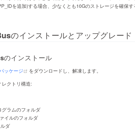
PP_IDを追加)する場合、少なくとも10Gのストレージを確保
gBusのインストールとアップグレード
gBusのインストール
(opens new window)
縮パッケージ
をダウンロードし、解凍します。
ィレクトリ構造:
プログラムのフォルダ
定ファイルのフォルダ
ォルダ