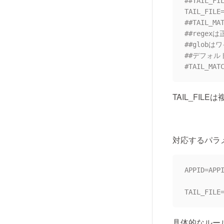
##TAIL
TAIL_FILE=
##TAIL_
##rege
##glob
##デフォル
TAIL_FI
対応するパラ
APPID=APPI
具体的なルー