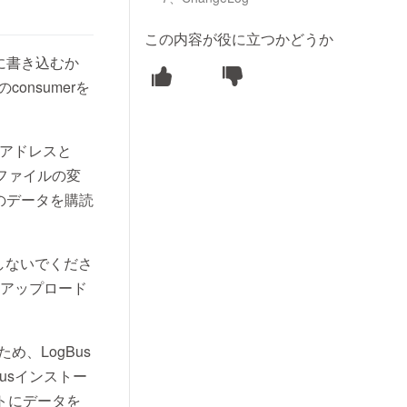
この内容が役に立つかどうか
に書き込むか
onsumerを
。
のアドレスと
のファイルの変
aのデータを購読
しないでくださ
再アップロード
め、LogBus
usインストー
トにデータを