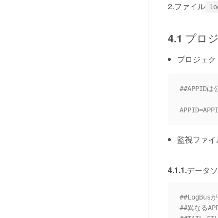
2.ファイル
lo
4.1 プ
プロジェクト
##APPI
監視ファイ
4.1.1.デ
##LogB
##異なるA