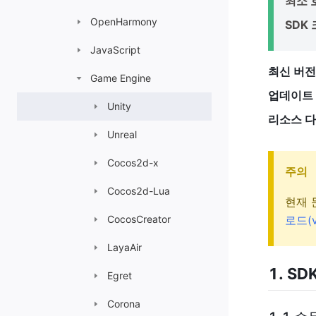
최소 호
OpenHarmony
SDK 
JavaScript
최신 버전
Game Engine
업데이트 
Unity
리소스 다
Unreal
Cocos2d-x
주의
Cocos2d-Lua
현재
CocosCreator
로드(v
LayaAir
1. SD
Egret
Corona