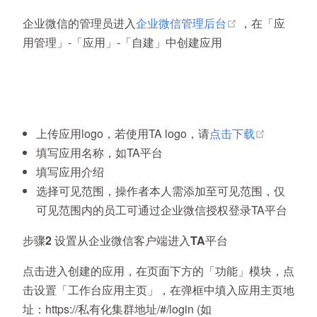
(opens new wi
企业微信的管理员进入
企业微信管理后台
，在「应
用管理」-「应用」-「自建」中创建应用
(opens ne
上传应用logo，若使用TA logo，请
点击下载
填写应用名称，如TA平台
填写应用介绍
选择可见范围，操作者本人需添加至可见范围，仅
可见范围内的员工可通过企业微信授权登录TA平台
步骤2 设置从企业微信客户端进入TA平台
点击进入创建的应用，在页面下方的「功能」模块，点
击设置「工作台应用主页」，在弹框中填入应用主页地
址：https://私有化集群地址/#/login (如