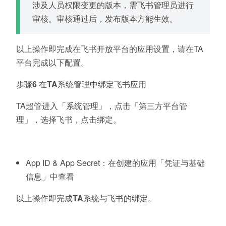
涉及人员权限变更的版本，需飞书管理员进行
审核。审核通过后，发布版本方能生效。
以上操作即完成在飞书开放平台的应用设置，请在TA
平台完成以下配置。
步骤6 在TA系统管理中绑定飞书应用
TA超管进入「系统管理」，点击「第三方平台管
理」，选择飞书，点击绑定。
App ID & App Secret：在创建的应用「凭证与基础
信息」中查看
以上操作即完成TA系统与飞书的绑定。