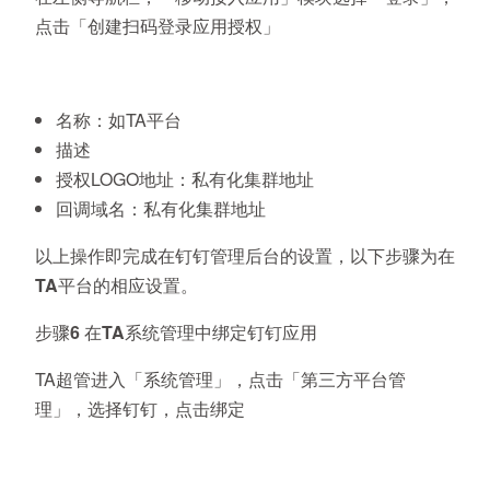
点击「创建扫码登录应用授权」
名称：如TA平台
描述
授权LOGO地址：私有化集群地址
回调域名：私有化集群地址
以上操作即完成在钉钉管理后台的设置，以下步骤为在
TA平台的相应设置。
步骤6 在TA系统管理中绑定钉钉应用
TA超管进入「系统管理」，点击「第三方平台管
理」，选择钉钉，点击绑定