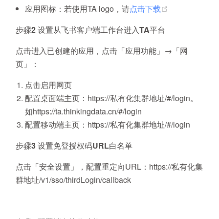
(opens new w
应用图标：若使用TA logo，请
点击下载
步骤2 设置从飞书客户端工作台进入TA平台
点击进入已创建的应用，点击「应用功能」→「网
页」：
点击启用网页
配置桌面端主页：https://私有化集群地址/#/login。
如https://ta.thinkingdata.cn/#/login
配置移动端主页：https://私有化集群地址/#/login
步骤3 设置免登授权码URL白名单
点击「安全设置」，配置重定向URL：https://私有化集
群地址/v1/sso/thirdLogin/callback