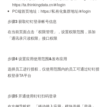
https://ta.thinkingdata.cn/#/login
PC端首页地址：https://私有化集群地址/#/login
步骤3 获取钉钉登录帐号信息
在当前页面点击「权限管理」，设置权限范围，添加
「通讯录只读权限」接口权限
步骤4 设置应用使用范围&发布应用
选择员工进行授权，仅使用范围内的员工可通过钉钉授
权登录TA平台
步骤5 开通使用钉钉扫码登录
在左侧导航栏，「移动接入应用」模块选择「登录」，