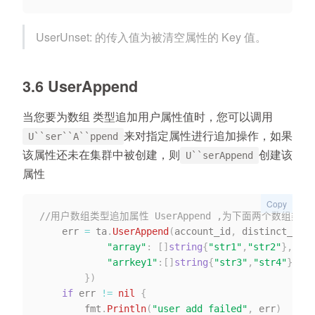
UserUnset: 的传入值为被清空属性的 Key 值。
3.6 UserAppend
当您要为数组 类型追加用户属性值时，您可以调用
来对指定属性进行追加操作，如果
U``ser``A``ppend
该属性还未在集群中被创建，则
创建该
U``serAppend
属性
Copy
//用户数组类型追加属性 UserAppend ,为下面两个数组类型添
    err 
=
 ta
.
UserAppend
(
account_id
,
 distinct_id
,
"array"
:
[
]
string
{
"str1"
,
"str2"
}
,
"arrkey1"
:
[
]
string
{
"str3"
,
"str4"
}
,
}
)
if
 err 
!=
nil
{
    	fmt
.
Println
(
"user add failed"
,
 err
)