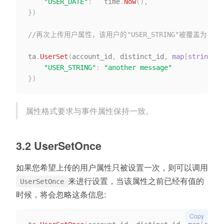
"USER_DATE"
:
   time
.
Now
(
)
,
}
)
//再次上传用户属性，该用户的"USER_STRING"被覆盖为"anoth
ta
.
UserSet
(
account_id
,
 distinct_id
,
map
[
string
]
in
"USER_STRING"
:
"another message"
}
)
属性格式要求与事件属性保持一致。
3.2 UserSetOnce
如果您希望上传的用户属性只被设置一次，则可以调用
来进行设置，当该属性之前已经有值的
UserSetOnce
时候，将会忽略这条信息:
Copy