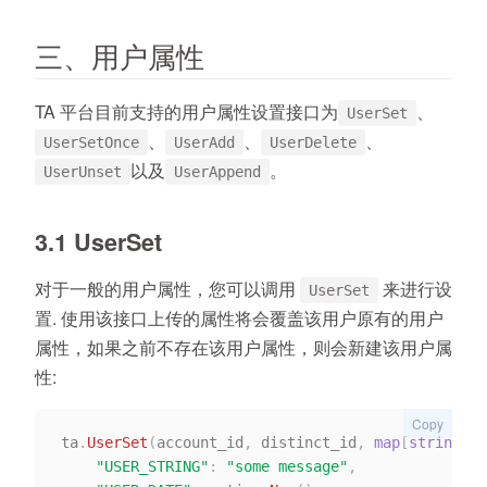
三、用户属性
TA 平台目前支持的用户属性设置接口为
、
UserSet
、
、
、
UserSetOnce
UserAdd
UserDelete
以及
。
UserUnset
UserAppend
3.1 UserSet
对于一般的用户属性，您可以调用
来进行设
UserSet
置. 使用该接口上传的属性将会覆盖该用户原有的用户
属性，如果之前不存在该用户属性，则会新建该用户属
性:
Copy
ta
.
UserSet
(
account_id
,
 distinct_id
,
map
[
string
]
in
"USER_STRING"
:
"some message"
,