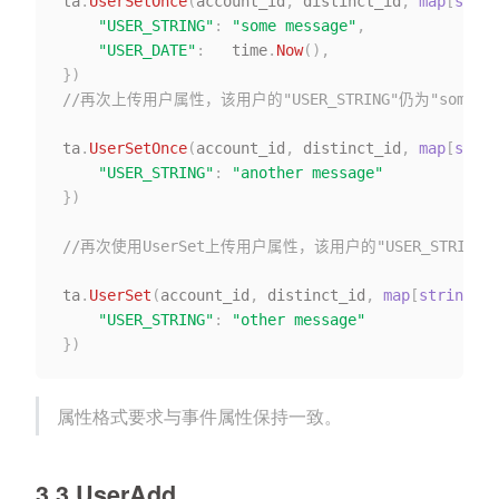
ta
.
UserSetOnce
(
account_id
,
 distinct_id
,
map
[
strin
"USER_STRING"
:
"some message"
,
"USER_DATE"
:
   time
.
Now
(
)
,
}
)
//再次上传用户属性，该用户的"USER_STRING"仍为"some mes
ta
.
UserSetOnce
(
account_id
,
 distinct_id
,
map
[
strin
"USER_STRING"
:
"another message"
}
)
//再次使用UserSet上传用户属性，该用户的"USER_STRING"会
ta
.
UserSet
(
account_id
,
 distinct_id
,
map
[
string
]
in
"USER_STRING"
:
"other message"
}
)
属性格式要求与事件属性保持一致。
3.3 UserAdd