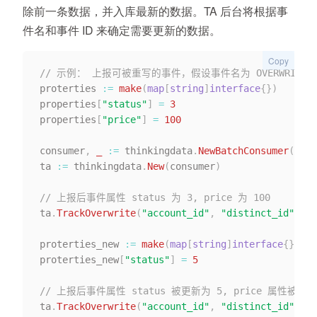
除前一条数据，并入库最新的数据。TA 后台将根据事
件名和事件 ID 来确定需要更新的数据。
Copy
// 示例： 上报可被重写的事件，假设事件名为 OVERWRITE_E
proterties 
:=
make
(
map
[
string
]
interface
{
}
)
properties
[
"status"
]
=
3
properties
[
"price"
]
=
100
consumer
,
_
:=
 thinkingdata
.
NewBatchConsumer
(
"url
ta 
:=
 thinkingdata
.
New
(
consumer
)
// 上报后事件属性 status 为 3, price 为 100
ta
.
TrackOverwrite
(
"account_id"
,
"distinct_id"
,
"O
proterties_new 
:=
make
(
map
[
string
]
interface
{
}
)
proterties_new
[
"status"
]
=
5
// 上报后事件属性 status 被更新为 5, price 属性被删除
ta
.
TrackOverwrite
(
"account_id"
,
"distinct_id"
,
"O