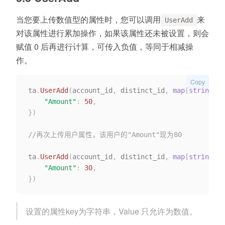
当您要上传数值型的属性时，您可以调用
来
UserAdd
对该属性进行累加操作，如果该属性还未被设置，则会
赋值 0 后再进行计算，可传入负值，等同于相减操
作。
Copy
ta
.
UserAdd
(
account_id
,
 distinct_id
,
map
[
string
]
in
"Amount"
:
50
,
}
)
//再次上传用户属性，该用户的"Amount"现为80
ta
.
UserAdd
(
account_id
,
 distinct_id
,
map
[
string
]
in
"Amount"
:
30
,
}
)
设置的属性key为字符串，Value 只允许为数值。