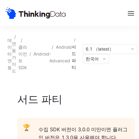
/
데
/
/
연
이
클라
/
Android
서
6.1 （latest）
동
터
이언
/
Android
-
드
가
한국어
연
트
Advanced
파
이
동
SDK
티
드
서드 파티
🏆
수집 SDK 버전이 3.0.0 미만이면 플러그
인 버전은 1.3.0을 사용해야 합니다.