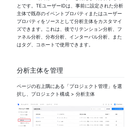
とです。TEユーザーIDは、事前に設定された分析
主体で既存のイベントプロパティまたはユーザー
プロパティをソースとして分析主体をカスタマイ
ズできます。これは、後でリテンション分析、フ
ァネル分析、分布分析、インターバル分析、また
はタグ、コホートで使用できます。
分析主体を管理
ページの右上隅にある「プロジェクト管理」を選
択し、プロジェクト構成 > 分析主体