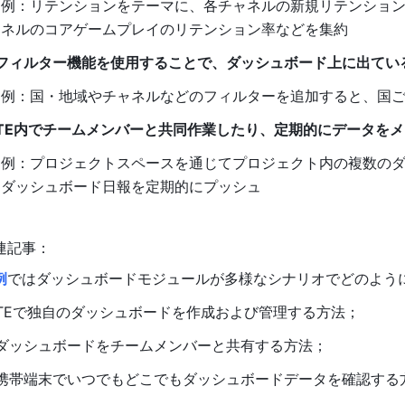
例：リテンションをテーマに、各チャネルの新規リテンショ
ネルのコアゲームプレイのリテンション率などを集約
フィルター機能を
使用
することで、ダッシュボード
上に出てい
例：国・地域や
チャネル
などのフィルターを追加すると、
国
TE内でチームメンバーと共同作業したり、定期的にデータを
例：プロジェクトスペースを通じてプロジェクト内の複数の
ダッシュボード日報を定期的にプッシュ
連記事：
例
では
ダッシュ
ボードモジュールが多様なシナリオでどのよう
TEで独自のダッシュボードを作成および管理する方法；
ダッシュボードをチームメンバーと共有する方法；
携帯端末でいつでもどこでもダッシュボードデータを確認する