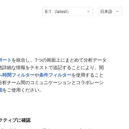
6.1 （latest）
日本語
ポート
を統合し、1つの画面上にまとめて分析データ
他詳細な情報をテキストで追記することにより、閲
へ
時間フィルター
や
条件フィルター
を使用すること
分析チーム間のコミュニケーションとコラボレーシ
能
をご使用ください。
クティブに確認