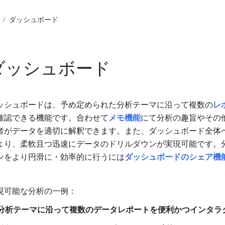
/
ダッシュボード
ダッシュボード
ッシュボードは、予め定められた分析テーマに沿って複数の
レ
確認できる機能です。合わせて
メモ機能
にて分析の趣旨やその
者がデータを適切に解釈できます。また、ダッシュボード全体
より、柔軟且つ迅速にデータのドリルダウンが実現可能です。
ンをより円滑に・効率的に行うには
ダッシュボードのシェア機
現可能な分析の一例
：
分析テーマ
に沿って
複数のデータレポートを便利かつインタラ