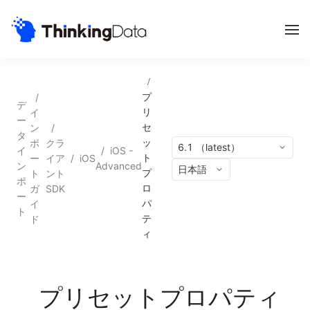
/
/
プ
デ
イ
リ
ー
ン
/
セ
タ
ポ
クラ
ッ
6.1 （latest）
イ
/
iOS -
ー
イア
/
iOS
ト
ン
Advanced
日本語
ト
ント
プ
ポ
ガ
SDK
ロ
ー
イ
パ
ト
ド
テ
ィ
プリセットプロパティ