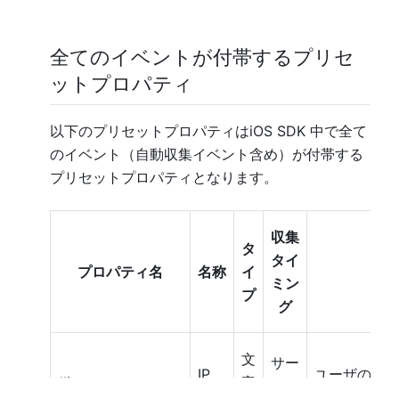
全てのイベントが付帯するプリセ
ットプロパティ
以下のプリセットプロパティは
iOS
SDK
中で全て
のイベント（自動収集イベント含め）が付帯する
プリセットプロパティとなります。
収集
タ
タイ
プロパティ名
名称
イ
説
ミン
プ
グ
文
サー
IP
ユーザの
IP
ア
#ip
字
バー
アド
はユーザの