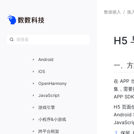
数据接入
数据接入
/
接
接入前准备工作
接入指南
H5 
客户端 SDK
Android
一、方
iOS
在 APP
OpenHarmony
集，需要搭
JavaScript
APP S
H5 页面
游戏引擎
Android
小程序&小游戏
JavaS
跨平台框架
保留 J
1
.