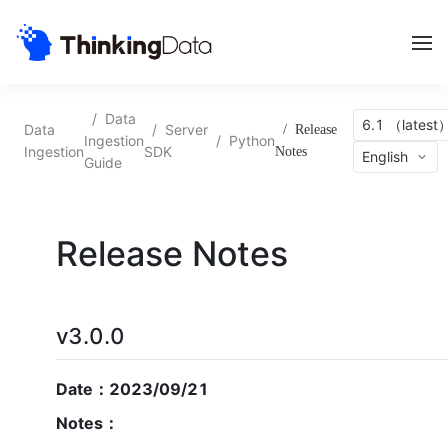
/
Data
6.1 （latest
Data
/
Server
/
Release
Ingestion
/
Python
Ingestion
SDK
Notes
English
Guide
Release Notes
v3.0.0
Date：2023/09/21
Notes：