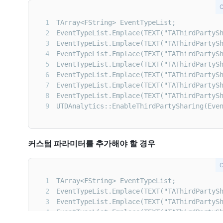
1
2
3
4
5
6
7
8
9
UTDAnalytics::EnableThirdPartySharing(Eve
커스텀 파라미터를 추가해야 할 경우
1
2
3
4
5