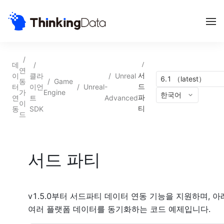
/
데
/
/
연
이
클라
/
Unreal
서
6.1 （latest）
동
/
Game
터
이언
/
Unreal
-
드
가
Engine
한국어
연
트
Advanced
파
이
동
SDK
티
드
서드 파티
v1.5.0부터 서드파티 데이터 연동 기능을 지원하며, 
여러 플랫폼 데이터를 동기화하는 코드 예제입니다.