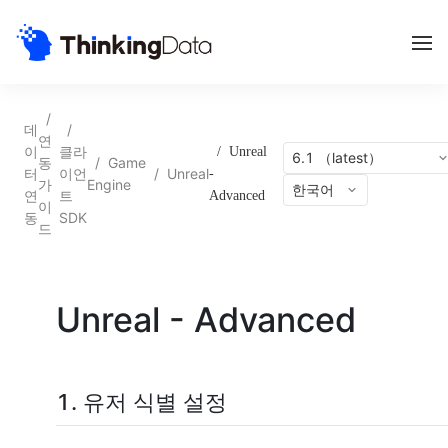
/
데
/
연
이
클라
/
Unreal
6.1 （latest）
동
/
Game
터
이언
/
Unreal
-
가
Engine
한국어
연
트
Advanced
이
동
SDK
드
Unreal - Advanced
1. 유저 식별 설정