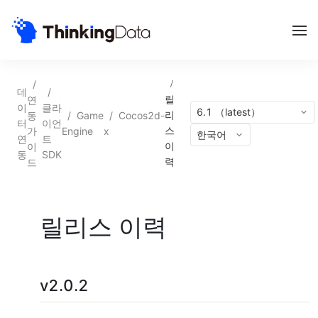
/
/
데
/
연
릴
이
클라
6.1 （latest）
동
/
Game
/
Cocos2d-
리
터
이언
가
Engine
x
스
한국어
연
트
이
이
동
SDK
드
력
릴리스 이력
v2.0.2