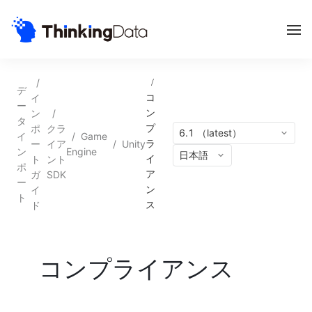
/
/
デ
イ
コ
ー
ン
/
ン
タ
ポ
クラ
プ
6.1 （latest）
イ
/
Game
ー
イア
/
Unity
ラ
ン
Engine
日本語
ト
ント
イ
ポ
ガ
SDK
ア
ー
イ
ン
ト
ド
ス
コンプライアンス