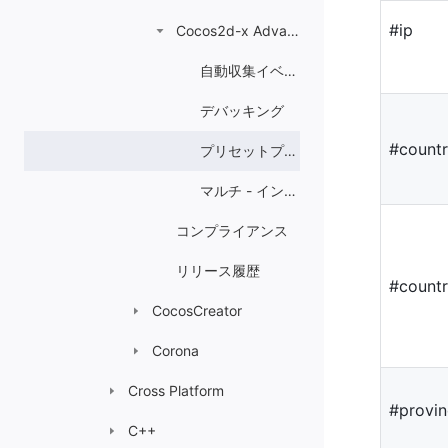
#ip
Cocos2d-x Advanced
自動収集イベントガイド
デバッキング
#count
プリセットプロパティ
マルチ - インスタンス
コンプライアンス
リリース履歴
#count
CocosCreator
Corona
Cross Platform
#provi
C++