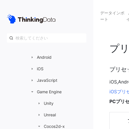
データインポート
データインポ
ート
データ送信の準備
インポートガイド
プ
クライアントSDK
Android
プリセ
iOS
JavaScript
iOS
,A
iOSプ
Game Engine
PC
プリセ
Unity
Unreal
Cocos2d-x