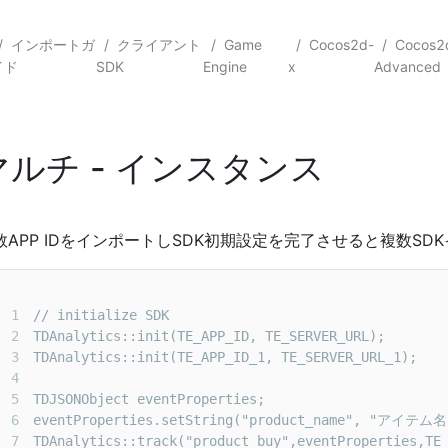
/
インポートガ
/
クライアント
/
Game
/
Cocos2d-
/
Cocos2
イド
SDK
Engine
x
Advanced
マルチ - インスタンス
数APP IDをインポートし
SDK
初期設定を完了させると複数SD
1
2
3
4
5
6
7
TDAnalytics::track("product_buy",eventProperties,TE