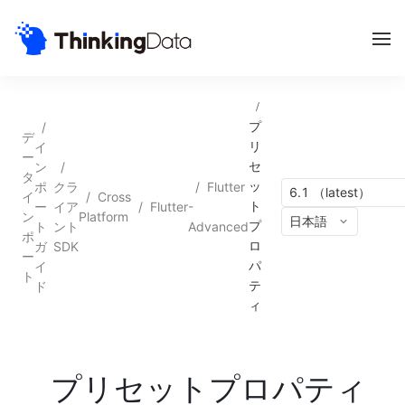
/
/
プ
デ
イ
リ
ー
ン
/
セ
タ
ポ
クラ
/
Flutter
ッ
6.1 （latest）
イ
/
Cross
ー
イア
/
Flutter
-
ト
ン
Platform
日本語
ト
ント
Advanced
プ
ポ
ガ
SDK
ロ
ー
イ
パ
ト
ド
テ
ィ
プリセットプロパティ